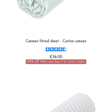
Carmen fitted sheet - Cotton sateen
€36.00
40% off when you buy 2 or more items