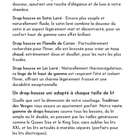
douceur, ajoutant une touche d'élégance et de luxe à votre
chambre.
Drap-housse en Satin Lavé
: Encore plus souple et
naturellement fluide, le satin lavé combine la douceur du
satin à un aspect légèrement mat et décontracté, pour un
confort haut de gamme sans effet brillant.
Drap housse en Flanelle de Coton
:
Particulièrement
recherchée pour l'hiver, elle est brossée pour créer un
tissu
chaud
, extrêmement doux et douillet, pour les nuits les plus
froides.
Drap housse en Lin Lavé
:
Naturellement thermorégulateur,
ce
linge de lit haut de gamme
est respirant l'été et isolant
l'hiver, offrant un charme légèrement froissé et une
durabilité exceptionnelle.
Un drap-housse uni adapté à chaque taille de lit
Quelle que soit la dimension de votre couchage,
Tradition
des Vosges
vous assure un ajustement parfait. Notre
vaste
gamme de draps-housses
couvre tous les besoins, du lit
simple au lit double, en passant par les tailles généreuses
comme le Queen Size et le King Size, sans oublier les lits
XXL et les lits articulés à matelas séparés (parfaits pour
les lits électriques).