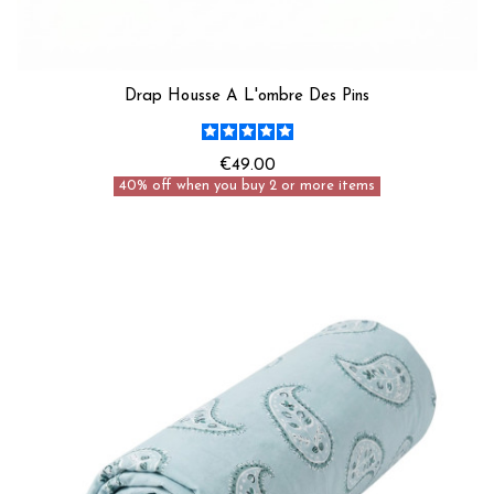
Drap Housse A L'ombre Des Pins
€49.00
40% off when you buy 2 or more items