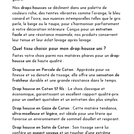
Nos
draps-housses
se déclinent dans une palette de
couleurs riche, des teintes vibrantes comme l'orange, le bleu
canard et l'ocre, aux nuances intemporelles telles que le gris
perle, le beige ou le taupe, pour s'harmoniser parfaitement
à votre décoration intérieure. Conçus pour un
entretien
facile
et une résistance maximale, nos produits conservent
leur tenue et leur éclat lavage après lavage.
Quel tissu choisir pour mon drap-housse uni ?
Faites votre choix parmi nos matières phares pour un
drap-
housse uni
de haute qualité :
Drap housse en Percale de Coton
:
Appréciée pour sa
finesse et sa densité de tissage, elle offre une
sensation de
fraîcheur
durable et une grande résistance dans le temps.
Drap housse en Coton 57 fils
:
Le choix classique et
économique, garantissant un excellent rapport qualité-prix
pour un
confort
quotidien et un entretien des plus simples.
Drap housse en Gaze de Coton
:
Cette matière tendance,
ultra-moelleuse et légère
, est idéale pour une literie qui
favorise un environnement de sommeil douillet et respirant.
Drap housse en Satin de Coton
:
Son tissage serré lui
confère un
aspect soyeux
et un toucher d'une extrême