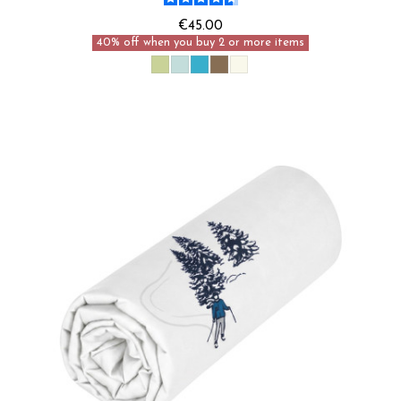
€45.00
40% off when you buy 2 or more items