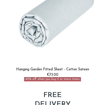
Hanging Garden Fitted Sheet - Cotton Sateen
€73.00
40% off when you buy 2 or more items
FREE
DELIVERY