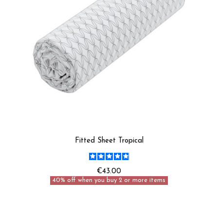
Fitted Sheet Tropical
€43.00
40% off when you buy 2 or more items