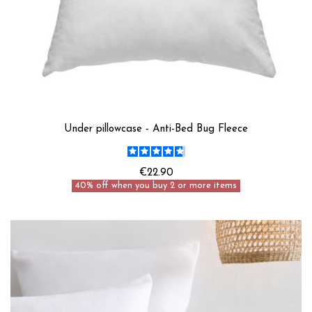
Under pillowcase - Anti-Bed Bug Fleece
€22.90
40% off when you buy 2 or more items