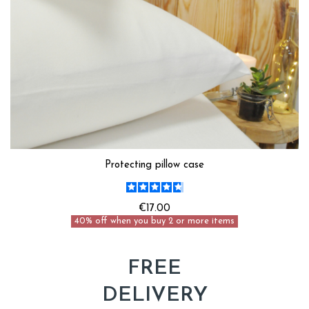
Protecting pillow case
€17.00
40% off when you buy 2 or more items
FREE
DELIVERY