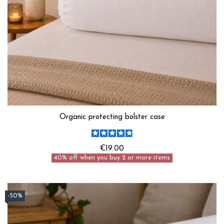
Organic protecting bolster case
€19.00
40% off when you buy 2 or more items
-50%