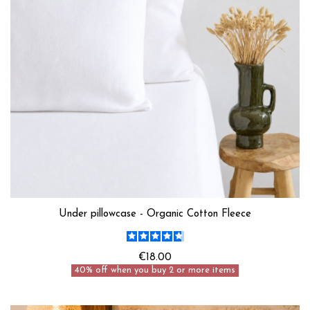
Under pillowcase - Organic Cotton Fleece
€18.00
40% off when you buy 2 or more items