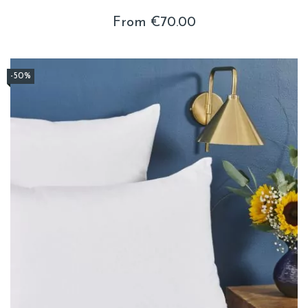
From €70.00
-50%