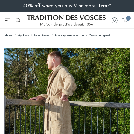
40% off when you buy 2 or more items*
Home
My Bath
Bath Robes
Serenity bathrobe - 100% Cotton 450g/m²