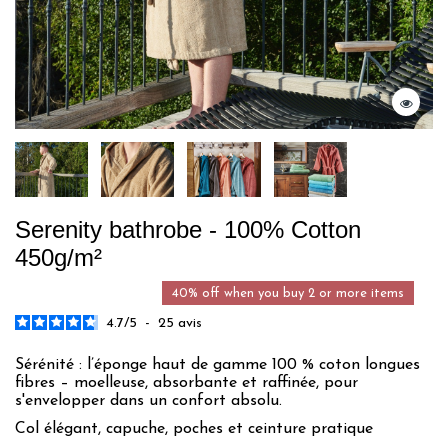
Serenity bathrobe - 100% Cotton
450g/m²
40% off when you buy 2 or more items
4.7
/
5
-
25
avis
Sérénité : l’éponge haut de gamme 100 % coton longues
fibres – moelleuse, absorbante et raffinée, pour
s'envelopper dans un confort absolu.
Col élégant, capuche, poches et ceinture pratique