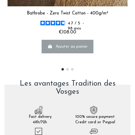
Bathrobe - Zero Twist Cotton - 400g/m²
4.7
/
5
-
98
avis
€108.00
Ajouter au panier
Les avantages Tradition des
Vosges
Fast delivery
100% secure payment
48h/72h
Credit card or Paypal