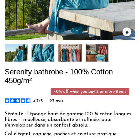
Serenity bathrobe - 100% Cotton
450g/m²
40% off when you buy 2 or more items
4.7
/
5
-
23
avis
Sérénité : l’éponge haut de gamme 100 % coton longues
fibres – moelleuse, absorbante et raffinée, pour
s'envelopper dans un confort absolu.
Col élégant, capuche, poches et ceinture pratique