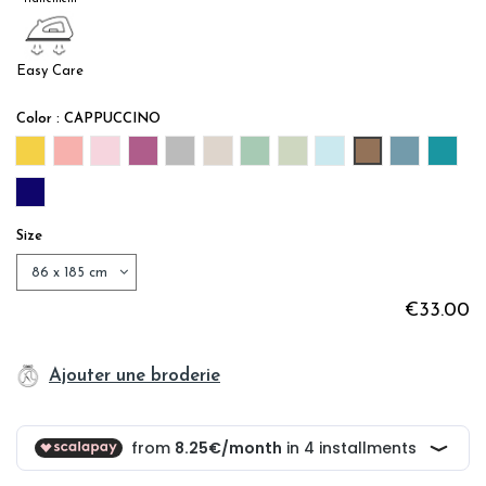
Easy Care
Color : CAPPUCCINO
MIEL
BLUSH
PINK
Prune percale
GRIS
GREY PLATINUM
FOUGERE
MOUSSE
BLUE SKY
CAPPUCCINO
CELADON
CANA
NAVY BLUE
Size
€33.00
Ajouter une broderie