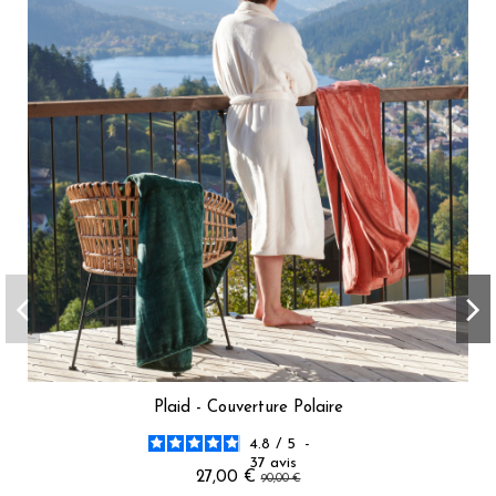
Plaid - Couverture Polaire
4.8
/
5
-
37
avis
27,00 €
90,00 €