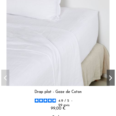
Drap plat - Gaze de Coton
4.9
/
5
-
29
avis
99,00 €