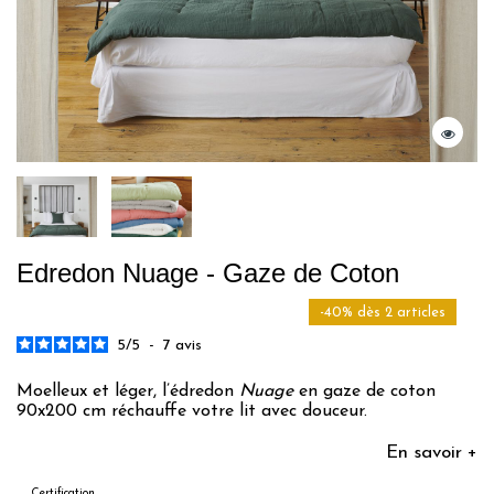
Edredon Nuage - Gaze de Coton
-40% dès 2 articles
5
/
5
-
7
avis
Moelleux et léger, l’édredon
Nuage
en gaze de coton
90x200 cm réchauffe votre lit avec douceur.
En savoir +
Certification