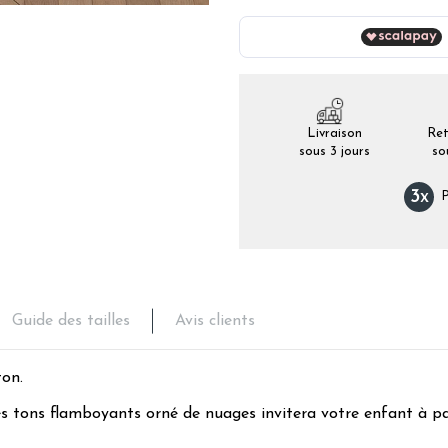
Livraison
Ret
sous 3 jours
so
3
x
P
Guide des tailles
Avis clients
ton.
es tons flamboyants orné de nuages invitera votre enfant à pas