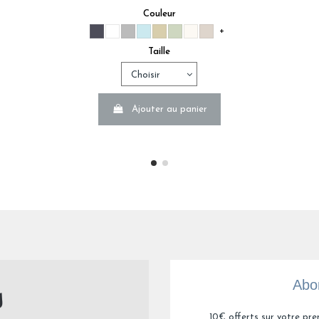
Couleur
Avis du
30/01/2025
, suite à une expérience du
18/01/2025
par
C.R.
+
Utile
(0)
Signaler
Taille
 la hauteur de votre matelas
5
/
5
Avis vérifié
Ajouter au panier
Très bon produit
Avis du
18/12/2024
, suite à une expérience du
01/12/2024
par
A.T.
Utile
(0)
Signaler
1
Abon
10€ offerts sur votre pre