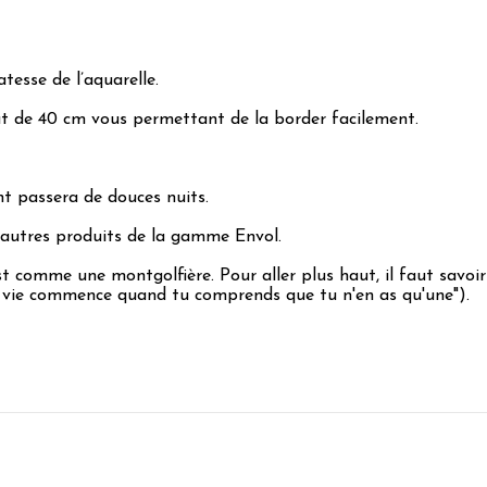
tesse de l’aquarelle.
at de 40 cm vous permettant de la border facilement.
nt passera de douces nuits.
 autres produits de la gamme Envol.
st comme une montgolfière. Pour aller plus haut, il faut savoir
e vie commence quand tu comprends que tu n'en as qu'une").
5
/
5
Avis vérifié
Je suis très satisfaite de ma commande .
Avis du
05/08/2025
, suite à une expérience du
18/07/2025
par
Daniel
Utile
(0)
Signaler