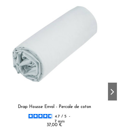
eth B.
Drap Housse Envol - Percale de coton
4.7
/
5
-
7
avis
37,00 €