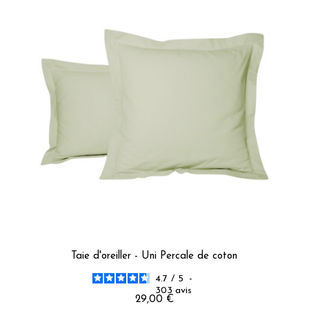
4
/
5
Avis vérifié
Produit correspondant aux attentes
Avis du
19/04/2025
, suite à une expérience du
07/04/2025
par
Elisab
Utile
(0)
Signaler
5
/
5
Avis vérifié
très bien
Avis du
06/02/2025
, suite à une expérience du
28/01/2025
par
G.B.
Utile
(0)
Signaler
Taie d'oreiller - Uni Percale de coton
5
/
5
4.7
/
5
-
Avis vérifié
303
avis
29,00 €
Belle qualité et très beau motif