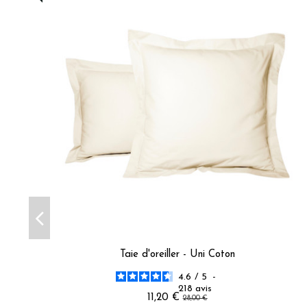
Voir tous les avis sur ce site
5
étoiles
7
4
étoiles
1
3
étoiles
0
2
étoiles
0
1
étoile
0
Trier les avis
Taie d'oreiller - Uni Coton
4.6
/
5
-
218
avis
11,20 €
28,00 €