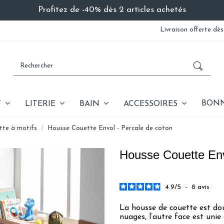
Profitez de -40% dès 2 articles achetés
Livraison offerte dès
BONN
T
LITERIE
BAIN
ACCESSOIRES
tte à motifs
Housse Couette Envol - Percale de coton
Housse Couette Env
4.9
/
5
-
8
avis
La housse de couette est dou
nuages, l’autre face est unie