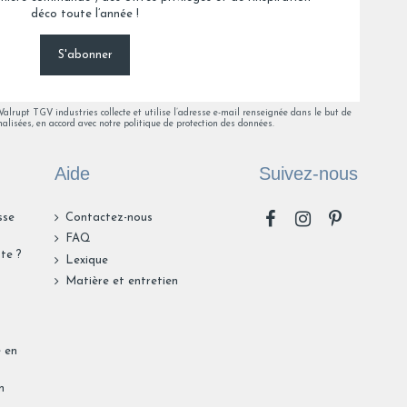
déco toute l’année !
S'abonner
lrupt TGV industries collecte et utilise l’adresse e-mail renseignée dans le but de
alisées, en accord avec notre politique de protection des données.
Aide
Suivez-nous
sse
Contactez-nous
FAQ
te ?
Lexique
n
Matière et entretien
e en
n