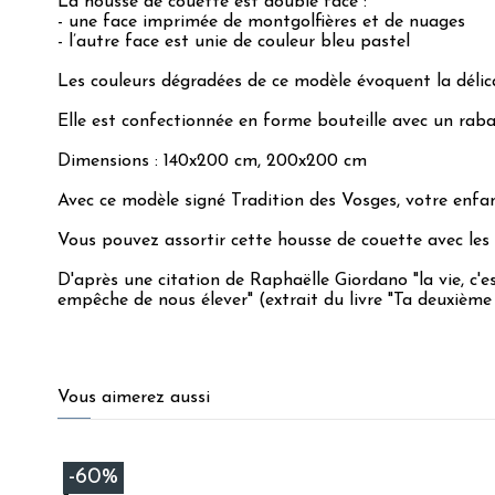
La housse de couette est double face :
- une face imprimée de montgolfières et de nuages
- l’autre face est unie de couleur bleu pastel
Les couleurs dégradées de ce modèle évoquent la délica
Elle est confectionnée en forme bouteille avec un rab
Dimensions : 140x200 cm, 200x200 cm
Avec ce modèle signé Tradition des Vosges, votre enfa
Vous pouvez assortir cette housse de couette avec les
D'après une citation de Raphaëlle Giordano "la vie, c'e
empêche de nous élever" (extrait du livre "Ta deuxièm
4.9
/
5
Vous aimerez aussi
Basé sur
8
avis soumis à un
-60%
contrôle