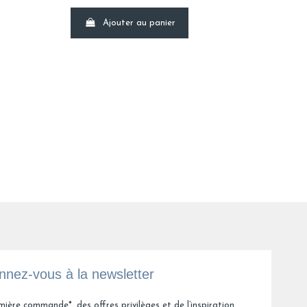
Ajouter au panier
2
nez-vous à la newsletter
mière commande*, des offres privilèges et de l’inspiration