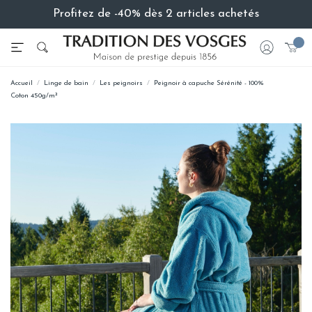
Profitez de -40% dès 2 articles achetés
Accueil
Linge de bain
Les peignoirs
Peignoir à capuche Sérénité - 100%
Coton 450g/m²