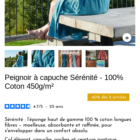
Peignoir à capuche Sérénité - 100%
Coton 450g/m²
-40% dès 2 articles
4.7
/
5
-
25
avis
Sérénité : l’éponge haut de gamme 100 % coton longues
fibres – moelleuse, absorbante et raffinée, pour
s'envelopper dans un confort absolu.
Col élégant, capuche, poches et ceinture pratique