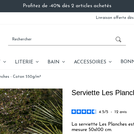
Profitez de -40% dès 2 articles achetés
Livraison offerte dès
BONN
T
LITERIE
BAIN
ACCESSOIRES
anches - Coton 550g/m²
Serviette Les Plan
4.5
/
5
-
12
avis
La serviette Les Planches e
mesure 50x100 cm.