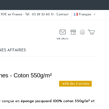
 70€ en France - Tél : 03 29 23 60 51 -
Contact
Français
10€ offerts
ES AFFAIRES
ches - Coton 550g/m²
-40% dès 2 articles
st conçue en
éponge jacquard 100% coton 550g/m²
et