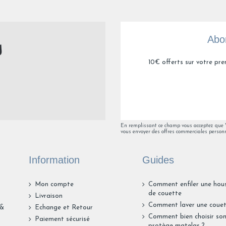
Avis du
04/04/2026
, suite à une expérience du
19/03/2026
par
Jean-
Utile
(0)
Signaler
Abon
1
10€ offerts sur votre pre
En remplissant ce champ vous acceptez que Va
vous envoyer des offres commerciales personn
Information
Guides
Mon compte
Comment enfiler une hou
de couette
Livraison
Comment laver une couet
 &
Echange et Retour
Comment bien choisir so
Paiement sécurisé
protège matelas ?