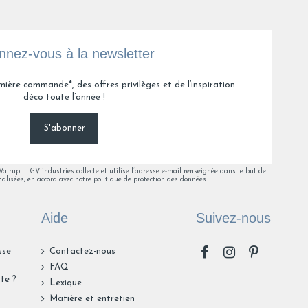
Jacques K.
nez-vous à la newsletter
2
3
mière commande*, des offres privilèges et de l’inspiration
déco toute l’année !
S'abonner
lrupt TGV industries collecte et utilise l’adresse e-mail renseignée dans le but de
alisées, en accord avec notre politique de protection des données.
Aide
Suivez-nous
sse
Contactez-nous
FAQ
te ?
Lexique
n
Matière et entretien