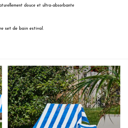
turellement douce et ultra-absorbante
 set de bain estival.
5
/
5
Avis vérifié
Idem
Avis du
29/05/2026
, suite à une expérience du
10/05/2026
par
Philip
Utile
(0)
Signaler
5
/
5
Avis vérifié
Très sympa
Avis du
26/04/2026
, suite à une expérience du
26/03/2026
par
JERO
Utile
(0)
Signaler