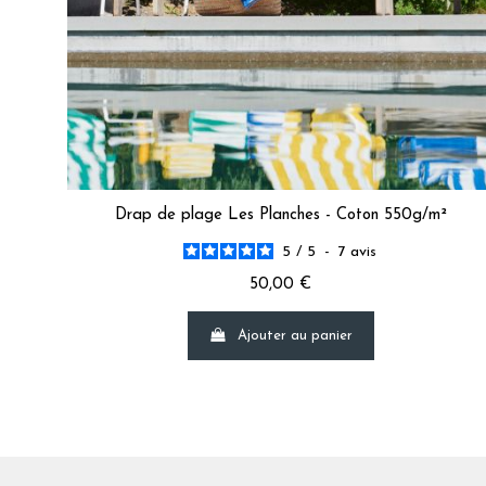
Trier les avis
Drap de plage Les Planches - Coton 550g/m²
5
/
5
-
7
avis
50,00 €
Ajouter au panier