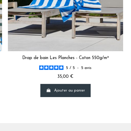
5
/
5
Avis vérifié
bonne qualité
Avis du
11/04/2026
, suite à une expérience du
23/03/2026
par
Jean-C
Utile
(0)
Signaler
Drap de bain Les Planches - Coton 550g/m²
5
/
5
5
/
5
-
5
avis
Avis vérifié
35,00 €
très bien
Avis du
10/04/2026
, suite à une expérience du
18/03/2026
par
Freder
Ajouter au panier
Utile
(0)
Signaler
5
/
5
Avis vérifié
-------