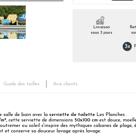
Livraison
Ret
sous 3 jours
so
3
x
P
Guide des tailles
Avis clients
e salle de bain avec la
serviette de toilette
Les Planches .
m²,
cette serviette de dimensions
50x100 cm
est douce, moell
 outremer ou soleil s'inspire des mythiques cabanes de plage,
nt et conserve sa douceur lavage après lavage.