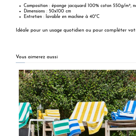
Composition : éponge jacquard 100% coton 550g/m², na
Dimensions : 50x100 cm
Entretien : lavable en machine à 40°C
Idéale pour un usage quotidien ou pour compléter votre
4.5
/
5
Vous aimerez aussi
Basé sur
12
avis soumis à un
contrôle
Voir tous les avis sur ce site
5
étoiles
9
4
étoiles
2
3
étoiles
0
2
étoiles
0
1
étoile
1