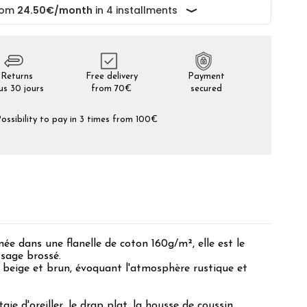
Returns
Free delivery
Payment
us 30 jours
from 70€
secured
ossibility to pay in 3 times from 100€
ée dans une flanelle de coton 160g/m², elle est le
ssage brossé.
, beige et brun, évoquant l'atmosphère rustique et
ie d'oreiller, le drap plat, la housse de coussin