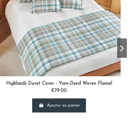
abeth H.
rine G.
Highlands Duvet Cover - Yarn-Dyed Woven Flannel
H
€79.00
Ajouter au panier
ine M.