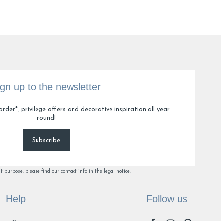
ne F.
ign up to the newsletter
2
order*, privilege offers and decorative inspiration all year
round!
Subscribe
purpose, please find our contact info in the legal notice.
Help
Follow us