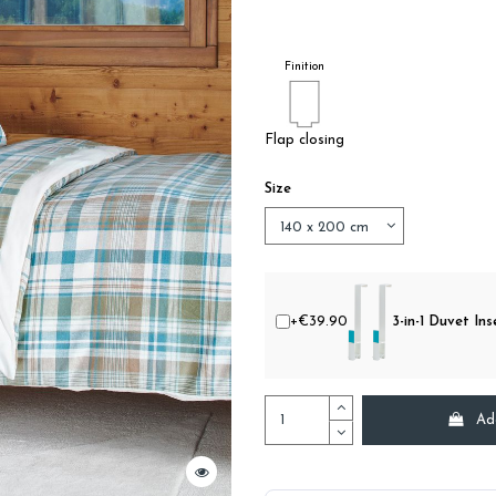
Finition
Flap closing
Size
+€39.90
3-in-1 Duvet Ins
Ad