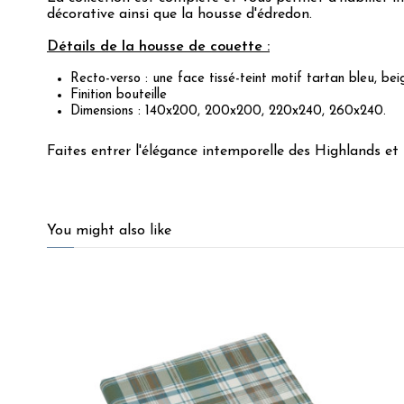
décorative ainsi que la housse d'édredon.
Détails de la housse de couette :
Recto-verso : une face tissé-teint motif tartan bleu, be
Finition bouteille
Dimensions : 140x200, 200x200, 220x240, 260x240.
Faites entrer l'élégance intemporelle des Highlands et
5
/
5
You might also like
Basé sur
6
avis soumis à un
contrôle
Voir tous les avis sur ce site
5
étoiles
6
4
étoiles
0
3
étoiles
0