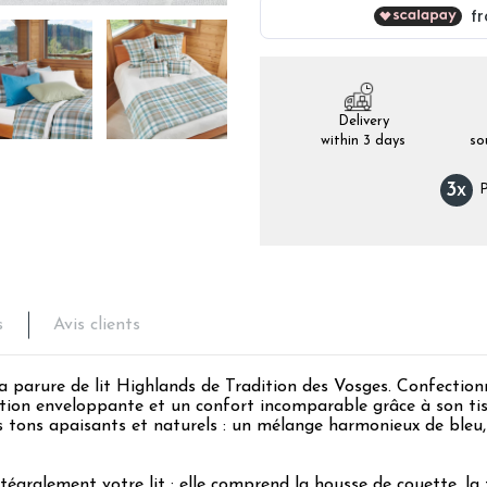
Delivery
within 3 days
so
3
x
P
s
Avis clients
 parure de lit Highlands de Tradition des Vosges. Confectionn
sation enveloppante et un confort incomparable grâce à son ti
es tons apaisants et naturels : un mélange harmonieux de bleu
égralement votre lit : elle comprend la housse de couette, la ta