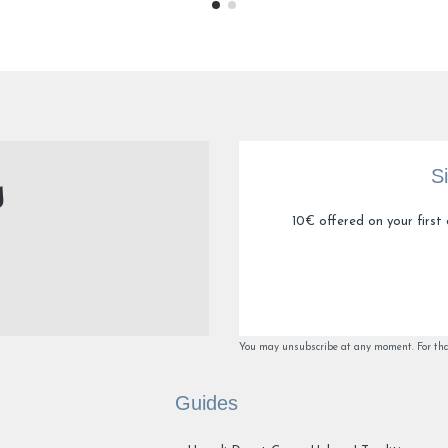
5
/
5
Avis vérifié
Parfait
Avis du
10/01/2026
, suite à une expérience du
10/12/2025
par
Christi
Utile
(0)
Signaler
S
1
10€ offered on your first 
You may unsubscribe at any moment. For that 
Guides