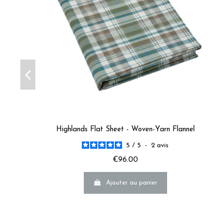
2
étoiles
0
1
étoile
0
Trier les avis
Highlands Flat Sheet - Woven-Yarn Flannel
5
/
5
-
2
avis
€96.00
Ajouter au panier