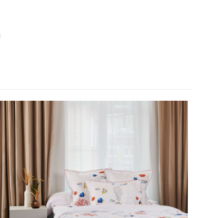
!
 à laver ( mode drap). Jolis motifs . Ne regrette pas mon achat.
beth L.
E.