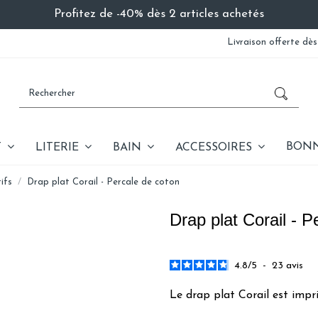
Profitez de -40% dès 2 articles achetés
Livraison offerte dès
BONN
T
LITERIE
BAIN
ACCESSOIRES
ifs
Drap plat Corail - Percale de coton
Drap plat Corail - P
4.8
/
5
-
23
avis
Le drap plat Corail est impr