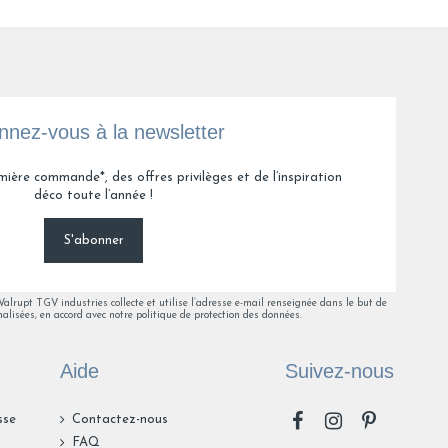
rtie non imprimée
ne Z.
nez-vous à la newsletter
3
4
5
mière commande*, des offres privilèges et de l’inspiration
déco toute l’année !
S'abonner
lrupt TGV industries collecte et utilise l’adresse e-mail renseignée dans le but de
alisées, en accord avec notre politique de protection des données.
Aide
Suivez-nous
sse
Contactez-nous
FAQ