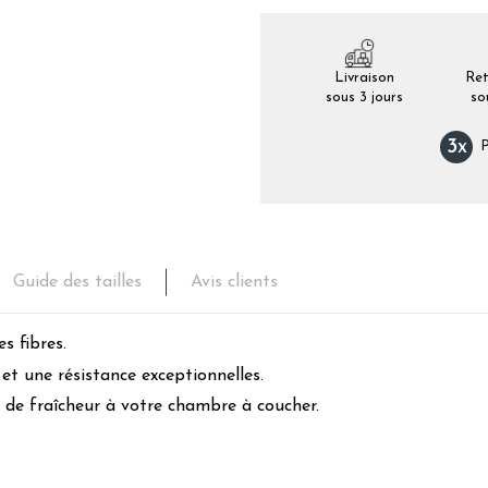
Livraison
Ret
sous 3 jours
so
3
x
P
Guide des tailles
Avis clients
s fibres.
 et une résistance exceptionnelles.
 de fraîcheur à votre chambre à coucher.