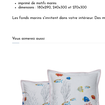
imprimé de motifs marins
dimensions : 180x290, 240x300 et 270x300
Les fonds marins s'invitent dans votre intérieur. Des m
4.8
/
5
Vous aimerez aussi
Basé sur
23
avis soumis à un
contrôle
Voir tous les avis sur ce site
5
étoiles
20
4
étoiles
2
3
étoiles
1
2
étoiles
0
1
étoile
0
Trier les avis