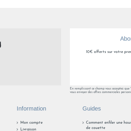
Beau produit, mais attention, le drap comporte à la base une pa
Avis du
25/03/2026
, suite à une expérience du
10/03/2026
par
Marti
Utile
(0)
Signaler
Abon
1
2
10€ offerts sur votre pre
En remplissant ce champ vous acceptez que Va
vous envoyer des offres commerciales personn
Information
Guides
Mon compte
Comment enfiler une hou
de couette
Livraison