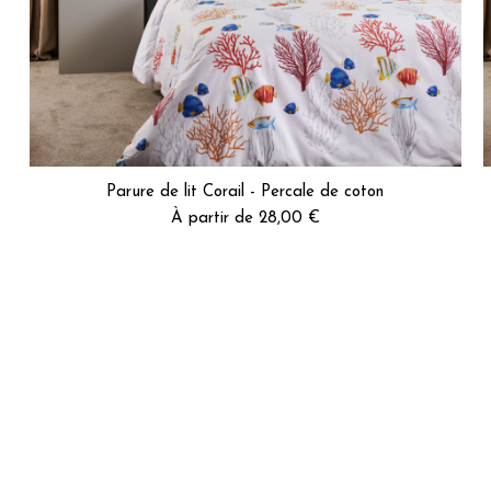
5
/
5
Avis vérifié
Achat parfait après 1er lavage comme préconisé 

Repassage aisé 

Bientôt l’essayage.
Avis du
10/07/2026
, suite à une expérience du
01/07/2026
par
Anne 
Utile
(0)
Signaler
Parure de lit Corail - Percale de coton
À partir de 28,00 €
5
/
5
Avis vérifié
Original
Avis du
29/05/2026
, suite à une expérience du
08/05/2026
par
Natha
Utile
(0)
Signaler
 la hauteur de votre matelas
4
/
5
Avis vérifié