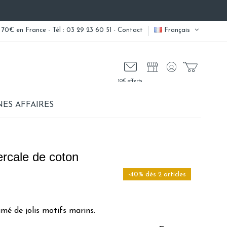
 70€ en France - Tél : 03 29 23 60 51 -
Contact
Français
10€ offerts
ES AFFAIRES
ercale de coton
-40% dès 2 articles
imé de jolis motifs marins.