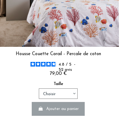
marie A.
Housse Couette Corail - Percale de coton
4.8
/
5
-
52
avis
79,00 €
Taille
lie R.
Ajouter au panier