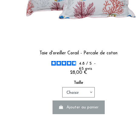
Taie d'oreiller Corail - Percale de coton
4.8
/
5
-
65
avis
28,00 €
Taille
La taille du bonnet d'un drap housse
Ajouter au panier
Nous conseillons un bonnet mesurant 7 à 10 cm de plus que