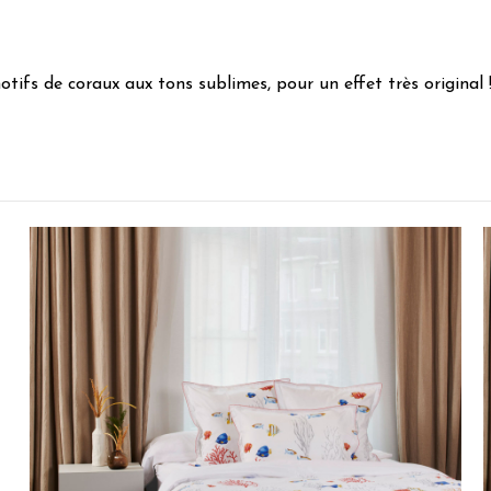
otifs de coraux aux tons sublimes, pour un effet très original 
4
/
5
Avis vérifié
Tissu agréable au touché mais ressort très froissé de la machine
Avis du
24/07/2026
, suite à une expérience du
08/07/2026
par
Elisa
Utile
(0)
Signaler
5
/
5
Avis vérifié
Très jolie parure
Avis du
12/07/2026
, suite à une expérience du
29/06/2026
par
Sonia 
Utile
(0)
Signaler