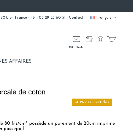
 70€ en France - Tél : 03 29 23 60 51 -
Contact
Français
10€ offerts
ES AFFAIRES
ercale de coton
-40% dès 2 articles
le 80 fils/cm² possède un parement de 20cm imprimé
on passepoil