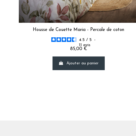
Housse de Couette Maria - Percale de coton
4.5
/
5
-
11
avis
85,00 €
Ajouter au panier
La taille du bonnet d'un drap housse
Nous conseillons un bonnet mesurant 7 à 10 cm de plus que