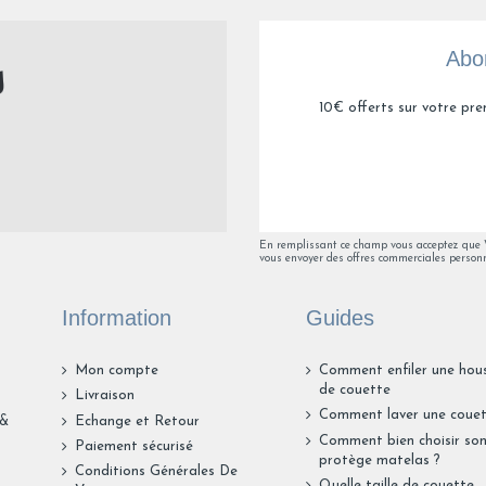
Abon
10€ offerts sur votre pre
En remplissant ce champ vous acceptez que Va
vous envoyer des offres commerciales personn
Information
Guides
Mon compte
Comment enfiler une hou
de couette
Livraison
Comment laver une couet
 &
Echange et Retour
Comment bien choisir so
Paiement sécurisé
protège matelas ?
Conditions Générales De
Quelle taille de couette