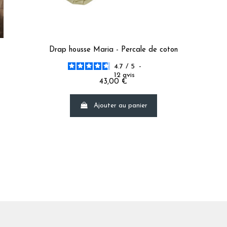
Avis du
31/07/2024
, suite à une expérience du
17/07/2024
par
A.A.
Utile
(0)
Signaler
Drap housse Maria - Percale de coton
5
/
5
4.7
/
5
-
Avis vérifié
12
avis
43,00 €
joli
Avis du
07/05/2024
, suite à une expérience du
19/04/2024
par
A.A.
Ajouter au panier
Utile
(0)
Signaler
 la hauteur de votre matelas
5
/
5
Avis vérifié
Excellente qualité.  Très  contente de cet article
Avis du
23/02/2024
, suite à une expérience du
14/02/2024
par
A.A.
Utile
(0)
Signaler