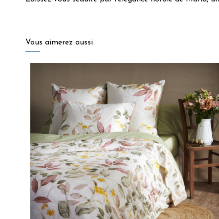
5
/
5
Vous aimerez aussi
Basé sur
5
avis soumis à un
contrôle
Voir tous les avis sur ce site
5
étoiles
5
4
étoiles
0
3
étoiles
0
2
étoiles
0
1
étoile
0
Trier les avis