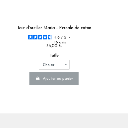
Taie d'oreiller Maria - Percale de coton
4.6
/
5
-
16
avis
33,00 €
Taille
Ajouter au panier