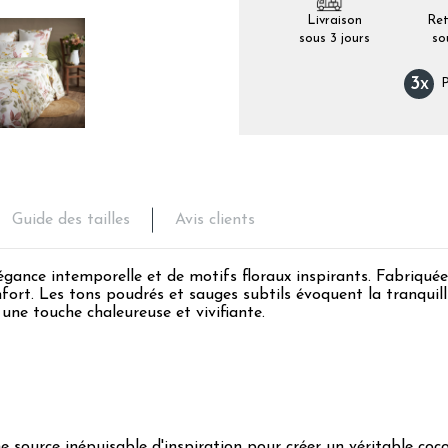
Livraison
Ret
sous 3 jours
so
3
x
P
Guide des tailles
Avis clients
égance intemporelle et de motifs floraux inspirants. Fabriquée 
ort. Les tons poudrés et sauges subtils évoquent la tranquilli
 une touche chaleureuse et vivifiante.
ne source inépuisable d'inspiration pour créer un véritable co