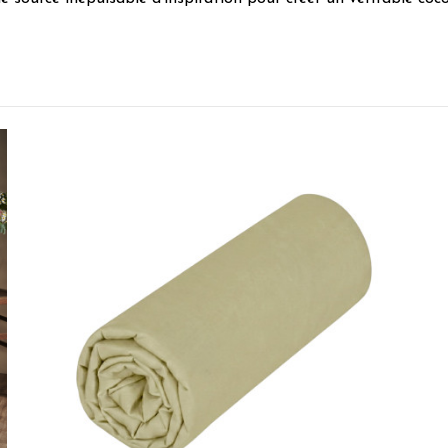
5
/
5
Avis vérifié
Bel article
Avis du
14/02/2026
, suite à une expérience du
28/01/2026
par
Raymo
Utile
(0)
Signaler
5
/
5
Avis vérifié
très bien je recommande
Avis du
07/08/2024
, suite à une expérience du
22/07/2024
par
A.A.
Utile
(0)
Signaler
5
/
5
Avis vérifié
très belle qualité de coton, couleur identique à celle indiquée sur 