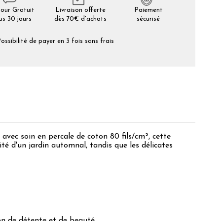
our Gratuit
Livraison offerte
Paiement
us 30 jours
dès 70€ d'achats
sécurisé
ossibilité de payer en 3 fois sans frais
avec soin en percale de coton 80 fils/cm², cette
té d'un jardin automnal, tandis que les délicates
con de détente et de beauté.