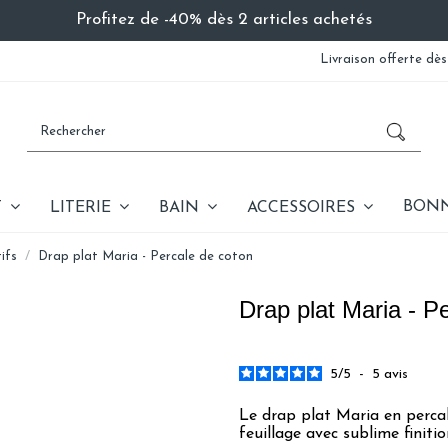
Profitez de -40% dès 2 articles achetés
Livraison offerte dès
BONN
T
LITERIE
BAIN
ACCESSOIRES
ifs
Drap plat Maria - Percale de coton
Drap plat Maria - P
5
/
5
-
5
avis
Le drap plat Maria en perca
feuillage avec sublime finiti