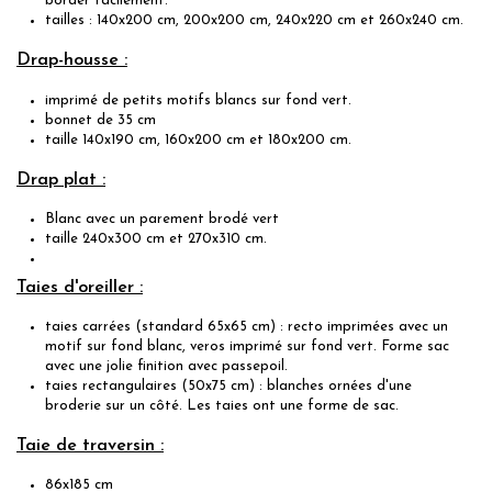
border facilement.
tailles : 140x200 cm, 200x200 cm, 240x220 cm et 260x240 cm.
Drap-housse :
imprimé de petits motifs blancs sur fond vert.
bonnet de 35 cm
taille 140x190 cm, 160x200 cm et 180x200 cm.
Drap plat :
Blanc avec un parement brodé vert
taille 240x300 cm et 270x310 cm.
Taies d'oreiller :
taies carrées (standard 65x65 cm) : recto imprimées avec un
motif sur fond blanc, veros imprimé sur fond vert. Forme sac
avec une jolie finition avec passepoil.
taies rectangulaires (50x75 cm) : blanches ornées d'une
broderie sur un côté. Les taies ont une forme de sac.
Taie de traversin :
86x185 cm